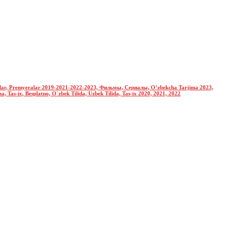
nolar, Premyeralar 2019-2021-2022-2023, Фильмы, Сериалы, O’zbekcha Tarjima 2023,
Tas-ix, Besplatno, O`zbek Tilida, Uzbek Tilida, Tas-ix 2020, 2021, 2022