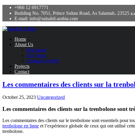
+966 12 6917771
Building No. 7051, Prince Sultan Road,
E-mail: info@salsabil-arabia.com
Home
About Us
Disclosure
Our Team
Company Profile
Projects
Contact
Les commentaires des clients sur la trenbolo
October 25, 2023
Uncategorized
Les commentaires des clients sur la trenbolone sont très
Les commentaires des clients sur le trenbolone sont essentiels pour tou
trenbolone en ligne
et l’expérience globale de ceux qui ont utilisé cett
trenbolone.