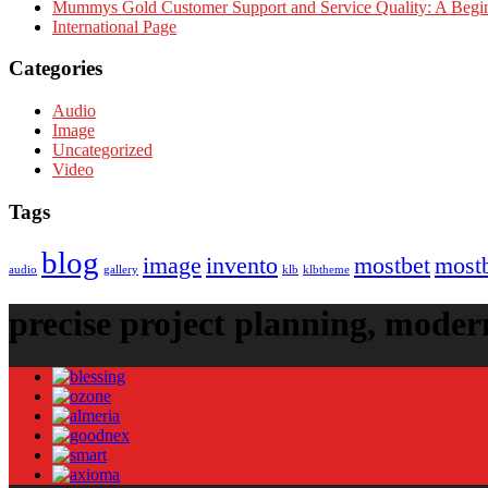
Mummys Gold Customer Support and Service Quality: A Begin
International Page
Categories
Audio
Image
Uncategorized
Video
Tags
blog
image
invento
mostbet
most
audio
gallery
klb
klbtheme
precise project planning, modern