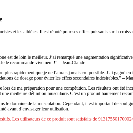
e
ristes et les athlètes. Il est réputé pour ses effets puissants sur la croi
one est de loin le meilleur. J’ai remarqué une augmentation significat
. Je le recommande vivement !” – Jean-Claude
 plus rapidement que je ne l’aurais jamais cru possible. J’ai gagné en f
ndations de dosage pour éviter les effets secondaires indésirables.” – Ma
lone lors de ma préparation pour une compétition. Les résultats ont été 
t une meilleure définition musculaire. C’est un produit hautement recom
ans le domaine de la musculation. Cependant, il est important de soulig
anté avant d’envisager leur utilisation.
ifs. Les utilisateurs de ce produit sont satisfaits de
91317550170002