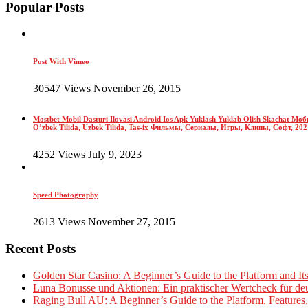
Popular Posts
Post With Vimeo
30547 Views November 26, 2015
Mostbet Mobil Dasturi Ilovasi Android Ios Apk Yuklash Yuklab Olish Skachat 
O’zbek Tilida, Uzbek Tilida, Tas-ix Фильмы, Сериалы, Игры, Клипы, Софт, 2021-y
4252 Views July 9, 2023
Speed Photography
2613 Views November 27, 2015
Recent Posts
Golden Star Casino: A Beginner’s Guide to the Platform and It
Luna Bonusse und Aktionen: Ein praktischer Wertcheck für deu
Raging Bull AU: A Beginner’s Guide to the Platform, Features