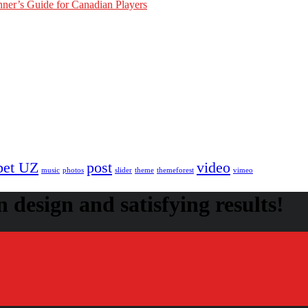
ner’s Guide for Canadian Players
bet UZ
post
video
music
photos
slider
theme
themeforest
vimeo
 design and satisfying results!