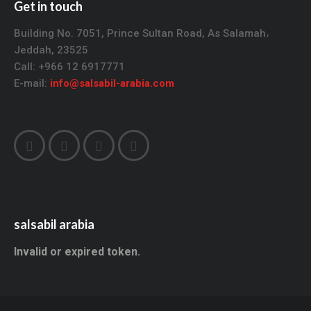
Get in touch
Building No. 7051, Prince Sultan Road, As Salamah،
Jeddah, 23525
Call: +966 12 6917771
E-mail:
info@salsabil-arabia.com
salsabil arabia
Invalid or expired token.