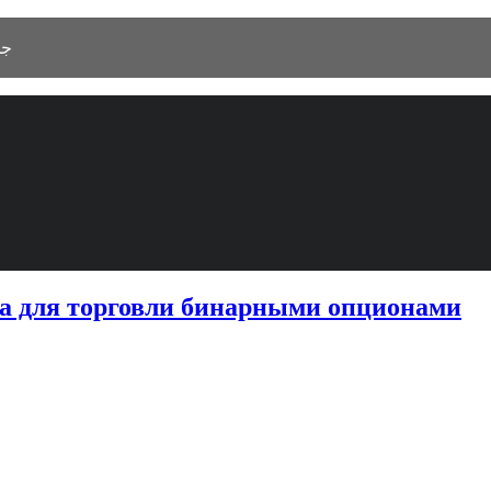
 As Salamah، جدة 23525
ма для торговли бинарными опционами