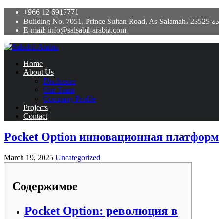
+966 12 6917771
Building No. 7051, Prince Sultan Road,
E-mail: info@salsabil-arabia.com
Home
About Us
Disclosure
Our Team
Company Profile
Projects
Contact
Pocket Option инновационная платфор
March 19, 2025
Uncategorized
Содержимое
Pocket Option: революция в