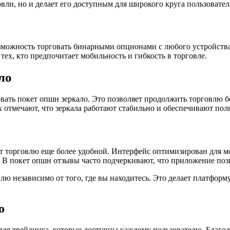
говли, но и делает его доступным для широкого круга пользоват
зможность торговать бинарными опционами с любого устройства.
тех, кто предпочитает мобильность и гибкость в торговле.
ло
вать покет опшн зеркало. Это позволяет продолжить торговлю бе
ах отмечают, что зеркала работают стабильно и обеспечивают п
ет торговлю еще более удобной. Интерфейс оптимизирован для 
. В покет опшн отзывы часто подчеркивают, что приложение поз
лю независимо от того, где вы находитесь. Это делает платфо
о
 для трейдинга, которые доступны каждому пользователю. Благ