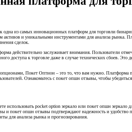
онная платформа для то
ак одна из самых инновационных платформ для торговли бинар
 активов и уникальными инструментами для анализа рынка. Пла
лнения сделок.
форма действительно заслуживает внимания. Пользователи отмеч
ого доступа к торговле даже в случае технических сбоев. Это 
пционами, Покет Оптион – это то, что вам нужно. Платформа п
зователей. Ознакомьтесь с покет опшн отзывы, чтобы убедиться
те использовать pocket option зеркало или покет опшн зеркало 
ывы и покет опшн отзывы подтверждают надежность и удобство 
ты для анализа рынка и прогнозирования.