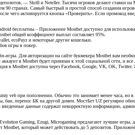
епозитов, — Skrill и Neteller. Тысячи игроков делают ставки на
чем 90 странах. Самый быстрый и простой способ создания игров
после чего активируется кнопка «Проверить». Если промокод вв
ndroid бесплатны – Приложение Mostbet доступно для использов
Mostbet общий коэффициент выплат составляет 95%.
llet, ecoPayz и некоторые другие кошельки.
бов игры в покер.
-игры. Для авторизации на сайте букмекера Mostbet вам необхо
й аккаунт в Mostbet будет привязан к этой социальной сети, и в
ия в Mostbet доступна через Facebook, Google, VK, OK, Twitter
miy veb при пополнении. Обычно это занимает менее часа, но в 
, бан, перенос БК на другой домен. МостБет UZ регулярно обно
сли введенные данные содержат некорректную информацию, адм
volution Gaming, Ezugi, Microgaming предлагают лучшие игры, д
Mostbet, который может действовать до 5 депозитов. Приложени