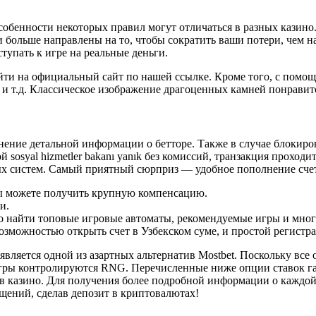
обенности некоторых правил могут отличаться в разных казино. 
и больше направлены на то, чтобы сократить ваши потери, чем 
тупать к игре на реальные деньги.
йти на официальный сайт по нашей ссылке. Кроме того, с помощ
и т.д. Классическое изображение драгоценных камней понравитс
ение детальной информации о бетторе. Также в случае блокировк
 sosyal hizmetler bakanı yanık без комиссий, транзакция прохо
 систем. Самый приятный сюрприз — удобное пополнение счета
вы можете получить крупную компенсацию.
и.
о найти топовые игровые автоматы, рекомендуемые игры и мног
озможностью открыть счет в Узбекском суме, и простой регистр
является одной из азартных альтернатив Mostbet. Поскольку вс
гры контролируются RNG. Перечисленные ниже опции ставок гар
ры в казино. Для получения более подробной информации о каждо
ений, сделав депозит в криптовалютах!