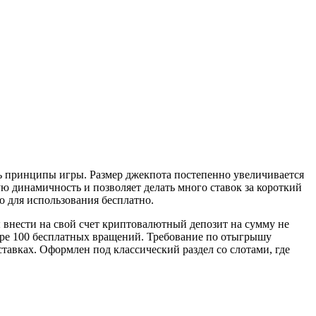
ать принципы игры. Размер джекпота постепенно увеличивается
кую динамичность и позволяет делать много ставок за короткий
о для использования бесплатно.
ы внести на свой счет криптовалютный депозит на сумму не
мере 100 бесплатных вращений. Требование по отыгрышу
ставках. Оформлен под классический раздел со слотами, где