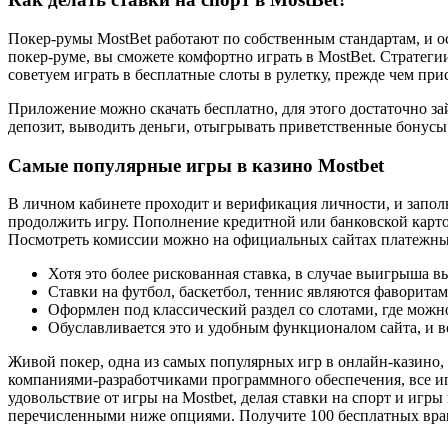
Покер-румы MostBet работают по собственным стандартам, и ос
покер-руме, вы сможете комфортно играть в MostBet. Стратеги
советуем играть в бесплатные слоты в рулетку, прежде чем прис
Приложение можно скачать бесплатно, для этого достаточно за
депозит, выводить деньги, отыгрывать приветственные бонусы 
Самые популярные игры в казино Mostbet
В личном кабинете проходит и верификация личности, и заполн
продолжить игру. Пополнение кредитной или банковской картой
Посмотреть комиссии можно на официальных сайтах платежных
Хотя это более рискованная ставка, в случае выигрыша 
Ставки на футбол, баскетбол, теннис являются фаворитам
Оформлен под классический раздел со слотами, где можн
Обуславливается это и удобным функционалом сайта, и в
Живой покер, одна из самых популярных игр в онлайн-казино, 
компаниями-разработчиками программного обеспечения, все и
удовольствие от игры на Mostbet, делая ставки на спорт и иг
перечисленными ниже опциями. Получите 100 бесплатных вращ