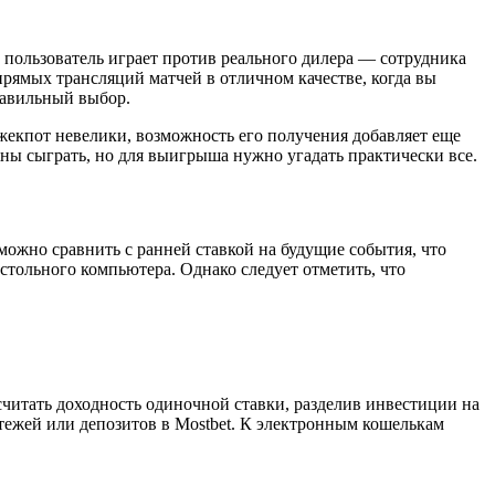
е пользователь играет против реального дилера — сотрудника
прямых трансляций матчей в отличном качестве, когда вы
правильный выбор.
жекпот невелики, возможность его получения добавляет еще
лжны сыграть, но для выигрыша нужно угадать практически все.
можно сравнить с ранней ставкой на будущие события, что
астольного компьютера. Однако следует отметить, что
ссчитать доходность одиночной ставки, разделив инвестиции на
тежей или депозитов в Mostbet. К электронным кошелькам