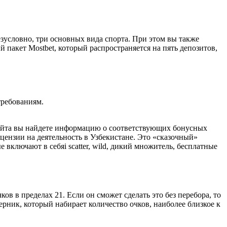
езусловно, три основных вида спорта. При этом вы также
 пакет Mostbet, который распространяется на пять депозитов,
требованиям.
сайта вы найдете информацию о соответствующих бонусных
цензии на деятельность в Узбекистане. Это «сказочный»
ключают в себяi scatter, wild, дикий множитель, бесплатные
ов в пределах 21. Если он сможет сделать это без перебора, то
ерник, который набирает количество очков, наиболее близкое к