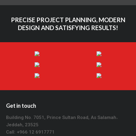
PRECISE PROJECT PLANNING, MODERN
DESIGN AND SATISFYING RESULTS!
Get in touch
Building No. 7051, Prince Sultan Road, As Salamah،
Jeddah, 23525
Call: +966 12 6917771