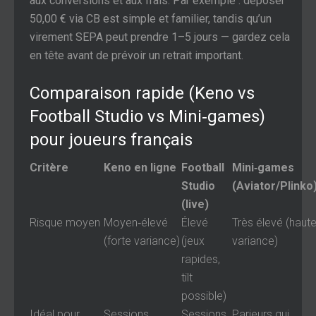
aux conversions et aux frais. Par exemple : déposer
50,00 € via CB est simple et familier, tandis qu’un
virement SEPA peut prendre 1–5 jours — gardez cela
en tête avant de prévoir un retrait important.
Comparaison rapide (Keno vs
Football Studio vs Mini‑games)
pour joueurs français
Critère
Keno en ligne
Football
Mini‑games
Studio
(Aviator/Plinko
(live)
Risque moyen
Moyen‑élevé
Élevé
Très élevé (haut
(forte variance)
(jeux
variance)
rapides,
tilt
possible)
Idéal pour
Sessions
Sessions
Parieurs qui