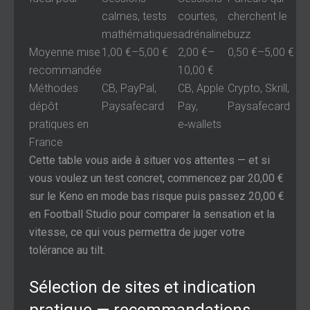
calmes, tests
courtes,
cherchent le
mathématiques
adrénaline
buzz
Moyenne mise
1,00 €–5,00 €
2,00 €–
0,50 €–5,00 €
recommandée
10,00 €
Méthodes
CB, PayPal,
CB, Apple
Crypto, Skrill,
dépôt
Paysafecard
Pay,
Paysafecard
pratiques en
e‑wallets
France
Cette table vous aide à situer vos attentes — et si
vous voulez un test concret, commencez par 20,00 €
sur le Keno en mode bas risque puis passez 20,00 €
en Football Studio pour comparer la sensation et la
vitesse, ce qui vous permettra de juger votre
tolérance au tilt.
Sélection de sites et indication