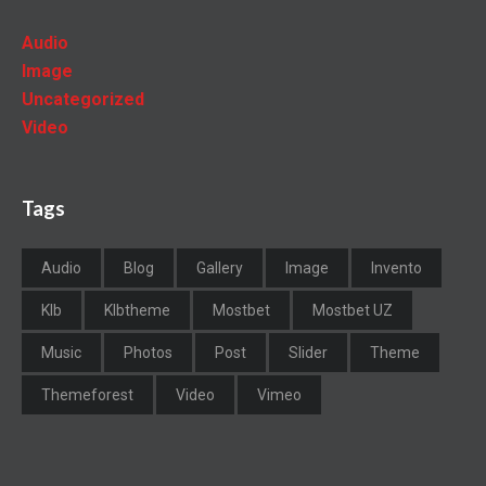
Audio
Image
Uncategorized
Video
Tags
Audio
Blog
Gallery
Image
Invento
Klb
Klbtheme
Mostbet
Mostbet UZ
Music
Photos
Post
Slider
Theme
Themeforest
Video
Vimeo