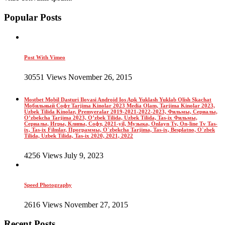
Popular Posts
Post With Vimeo
30551 Views November 26, 2015
Mostbet Mobil Dasturi Ilovasi Android Ios Apk Yuklash Yuklab Olish Skachat
Мобильный Софт Tarjima Kinolar 2023 Media Olam, Tarjima Kinolar 2023,
Uzbek Tilida Kinolar, Premyeralar 2019-2021-2022-2023, Фильмы, Сериалы,
O’zbekcha Tarjima 2023, O’zbek Tilida, Uzbek Tilida, Tas-ix Фильмы,
Сериалы, Игры, Клипы, Софт, 2021-yil, Музыка, Onlayn Tv, On-line Tv Tas-
ix, Tas-ix Filmlar, Программы, O`zbekcha Tarjima, Tas-ix, Besplatno, O`zbek
Tilida, Uzbek Tilida, Tas-ix 2020, 2021, 2022
4256 Views July 9, 2023
Speed Photography
2616 Views November 27, 2015
Recent Posts