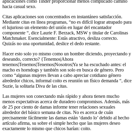
aplicaciones como Tinder proporcionar menos complicado camino
hacia casual sexo.
Citas aplicaciones son concentrados en instantáneo satisfacción.
Mediante citas en línea programas, “no es difícil lograr atrapado para
el lujurioso un elemento del unión en lugar del encantador
componente “, dice Laurie F. Berzack, MSW y titular de Carolinas
Matchmaker. Esencialmente: Estás atractivo, desliza correcto.
Quizás no una oportunidad, deslice el dedo restante.
Hacer esto solo yo mismo como un hombre diciendo, proyectando y
deseando, correcto? {Tenemos|Ahora
tenemos|Tenemos|Tenemos|Nosotros|Ya se ha escuchado antes: el
macho es horndogs y también son solo en busca de género. Pero
como “algunas mujeres llevan a cabo apreciar cotidiano género
alrededor chicos, informal coito es reunión un físico demanda “, dice
Suzie, la solitaria Diva de las citas.
Las mujeres son conectando más rápido y ahora tienen mucho
menos expectativas acerca de duradero compromisos. Además, más
de 25 por ciento de damas informe tener relaciones sexuales
alrededor del básico semana de citas. No es acerca de cuán
precisamente fácilmente las damas están ‘dando lo’ debido al hecho
artículo afirma, su sobre el simple hecho que las mujeres deseo
exactamente lo mismo que chicos harían: coito.