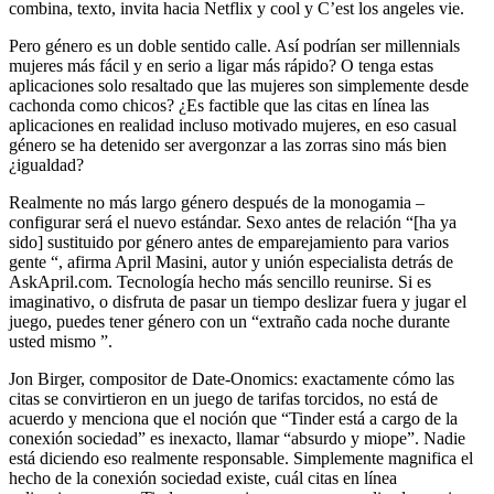
combina, texto, invita hacia Netflix y cool y C’est los angeles vie.
Pero género es un doble sentido calle. Así podrían ser millennials
mujeres más fácil y en serio a ligar más rápido? O tenga estas
aplicaciones solo resaltado que las mujeres son simplemente desde
cachonda como chicos? ¿Es factible que las citas en línea las
aplicaciones en realidad incluso motivado mujeres, en eso casual
género se ha detenido ser avergonzar a las zorras sino más bien
¿igualdad?
Realmente no más largo género después de la monogamia –
configurar será el nuevo estándar. Sexo antes de relación “[ha ya
sido] sustituido por género antes de emparejamiento para varios
gente “, afirma April Masini, autor y unión especialista detrás de
AskApril.com. Tecnología hecho más sencillo reunirse. Si es
imaginativo, o disfruta de pasar un tiempo deslizar fuera y jugar el
juego, puedes tener género con un “extraño cada noche durante
usted mismo ​​”.
Jon Birger, compositor de Date-Onomics: exactamente cómo las
citas se convirtieron en un juego de tarifas torcidos, no está de
acuerdo y menciona que el noción que “Tinder está a cargo de la
conexión sociedad” es inexacto, llamar “absurdo y miope”. Nadie
está diciendo eso realmente responsable. Simplemente magnifica el
hecho de la conexión sociedad existe, cuál citas en línea