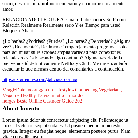
socio, desarrollar a-profundo conexión y enamorarse realmente
amor.
RELACIONADO LECTURA: Cuatro Indicaciones Su Propio
Relación Realmente Realmente serio Y es Tiempo para usted
Bloquear Abajo
¿Lo harías? ¿Podrías? ¿Puedes? ¿Lo harás? ¿De verdad? ¿Alguna
vez? ¿Realmente? ¿Realmente? emparejamiento programas solo
para acumular su relaciones amplia variedad para conexiones
relajadas o estás buscando algo continuo? Alguna vez dado la
bienvenida tú definitivamente Netflix y Chill? Me me encantaría
escuchar lo que piensas dentro del comentarios a continuación.
https://ts-amantes.com/galicia/a-coruna
VeggieDate incoraggia un Lifestyle - Connecting Vegetariani,
Vegani e Healthy Eaters in tutto il mondo
norges Beste Online Casinoer Guide 202
About Invento
Lorem ipsum dolor sit consectetur adipiscing elit. Pellentesque ut
lacus at velit consequat sodales. Ut posuere neque in molestie
gravida. Integer eu feugiat neque, elementum posuere purus. Nam
vitae convallis ipsum.