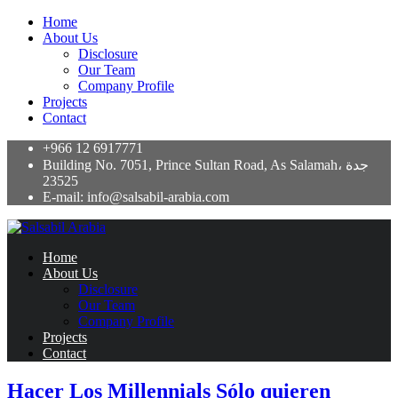
Home
About Us
Disclosure
Our Team
Company Profile
Projects
Contact
+966 12 6917771
Building No. 7051, Prince Sultan Road, As Salamah، جدة
23525
E-mail: info@salsabil-arabia.com
Home
About Us
Disclosure
Our Team
Company Profile
Projects
Contact
Hacer Los Millennials Sólo quieren