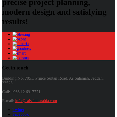
precise project planning,
modern design and satisfying
results!
Get in touch
Building No. 7051, Prince Sultan Road, As Salamah، Jeddah,
23525
Call: +966 12 6917771
E-mail:
info@salsabil-arabia.com
Twitter
Facebook