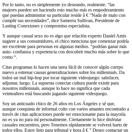
Por lo tanto, no es simplemente yo deseando, realmente. “las
mujeres pueden ser haciendo esto mucho más es empoderamiento
que puedan administrar su particular reside â € ”Nada de malo con
cumplir sus necesidades”, dice Sameera Sullivan, Presidente de
Lasting Conexiones y compromiso especialista.
Y aunque casual sexo no es algo que relación experto Daniel Amis
sugiere a sus consumidores, el chico menciona que comenzar podría
ser excelente para personas en algunas medios. “podrían ganar más
auto- confianza y experiencia con descubrir mucho más sobre lo que
como “.
Citas programas lo hacen una tarea fácil de conocer algún cuerpo
nuevo a estrenar causas generalizaciones sobre los millennials. Da
todos un mal hip-hop por tocar siguiente videojuego: satisfacer,
adjuntar, luego. La supuesta conectar cultura puede existir para
nosotros millennials, aunque lo hace no significa que cada
veinteañero está buscando jugando siguiente videojuego.
Soy un anticuado chico de 26 años en Los Ángeles y sé que,
aunque conquista de informal coito con varios amantes encontrado a
través de citas aplicaciones puede ser emocionante para la mayoría
no es ya no para mí personalmente. Ciertamente lo hice disfrutar
casuales encuentros, pero Tenemos rápidamente se volverá harto de
todos ellos. Estoy listo para tribunal y hora â € ” Deseo contactar un