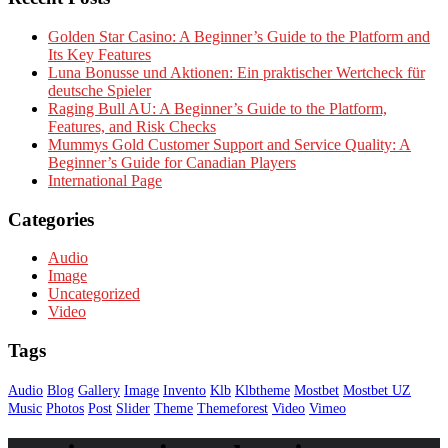
Golden Star Casino: A Beginner’s Guide to the Platform and
Its Key Features
Luna Bonusse und Aktionen: Ein praktischer Wertcheck für
deutsche Spieler
Raging Bull AU: A Beginner’s Guide to the Platform,
Features, and Risk Checks
Mummys Gold Customer Support and Service Quality: A
Beginner’s Guide for Canadian Players
International Page
Categories
Audio
Image
Uncategorized
Video
Tags
Audio
Blog
Gallery
Image
Invento
Klb
Klbtheme
Mostbet
Mostbet UZ
Music
Photos
Post
Slider
Theme
Themeforest
Video
Vimeo