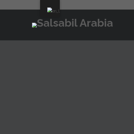
DÉCOUVREZ COMMENT UT
POUR DÉSHABILLER VOS 
MARCH 6, 2025
UNCATEGORIZED
Table of contents
Tutoriel gratuit : Comment utiliser l’IA