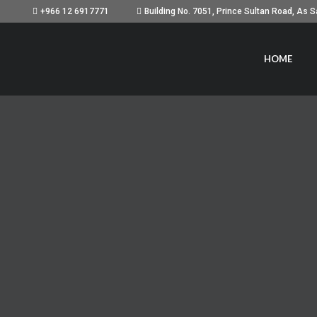
+966 12 6917771
HOME
ILISER GRATUITEMENT L’IA
MODÈLES 3D EN FRANÇAIS
 pour texturer vos modèles 3D