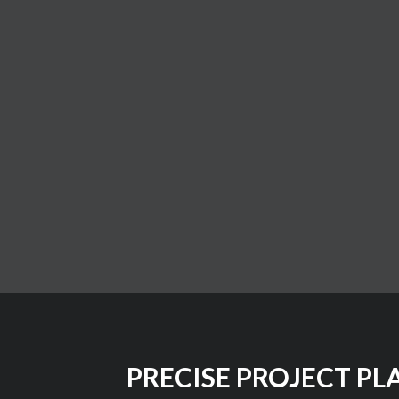
faire grâce à notre guide complet. Appre
3D à l’aide de l’IA, et ce, gratuitement. N
de travail de conception 3D. Essayez-le dè
PRECISE PROJECT PL