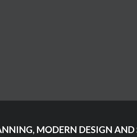
nez les étapes simples pour déshabiller vos modèles
e manquez pas cette opportunité d’améliorer votre flux
s maintenant et boostez votre productivité !
ANNING, MODERN DESIGN AND 