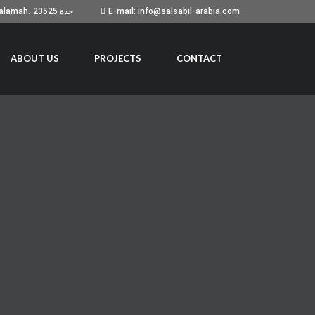
Building No. 7051, Prince Sultan Road, As Salamah، جدة 23525
E-mail: info@salsabil-arabia.com
ABOUT US
PROJECTS
CONTACT