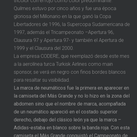
tricolor con el rojo como color predominante.
Quilmes estuvo por cinco años y fue una época
gloriosa del Millonario en la que ganó la Copa
Libertadores de 1996, la Supercopa Sudamericana de
1997, además el Tricampeonato –Apertura 96,
Clausura 97 y Apertura 97- y también el Apertura de
1999 y el Clausura del 2000.
La empresa CODERE, que reemplazó desde este mes
a la aerolínea turca Turkisk Airlines como main
sponsor, se verá en negro con finos bordes blancos
para resaltar su visibilidad.
La marca de neumáticos fue la primera en aparecer en
la camiseta del Más Grande y no lo hizo en la zona del
abdomen sino que el nombre de marca, acompañada
de un neumático apareció en el costado superior
derecho, debajo del clásico león ya que la marca –
Adidas-estaba en blanco sobre la banda roja. Con esta
camiseta el Más Grande conquistó el Campeonato de