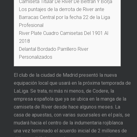
Camiseta Titular De River De Beltrán Y Borja
Los puntajes de la derrota de River ante
Barracas Central por la fecha 22 de la Liga
Profesional
River Plate Cuadro Camisetas Del 1901 Al
2018
Delantal Bordado Parrillero River
Personalizados
El club de la ciudad de Madrid presentó la nueva
equipación local que usará en la próxima temporada de
LaLiga. Se trata, ni más ni menos, de Codere, la
empresa española que ya se ubica en la manga de la
camiseta de River desde hace algunos meses. La
casa de apuestas, con varias sucursales en el país, se
mudará hacia el centro de la indumentaria rojiblanca
una vez terminado el acuerdo inicial de 2 millones de