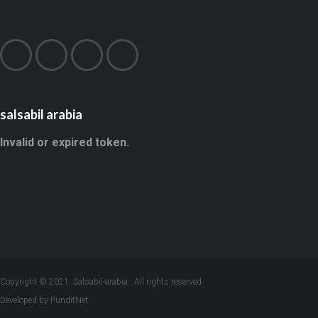
salsabil arabia
Invalid or expired token.
Copyright © 2021. Salsabil-arabia . All rights reserved
Developed by PunditNet