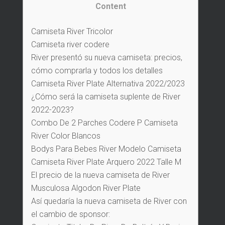
Content
Camiseta River Tricolor
Camiseta river codere
River presentó su nueva camiseta: precios,
cómo comprarla y todos los detalles
Camiseta River Plate Alternativa 2022/2023
¿Cómo será la camiseta suplente de River
2022-2023?
Combo De 2 Parches Codere P Camiseta
River Color Blancos
Bodys Para Bebes River Modelo Camiseta
Camiseta River Plate Arquero 2022 Talle M
El precio de la nueva camiseta de River
Musculosa Algodon River Plate
Así quedaría la nueva camiseta de River con
el cambio de sponsor: