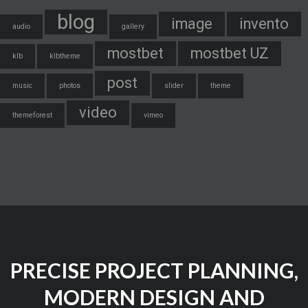
blog
image
invento
audio
gallery
mostbet
mostbet UZ
klb
klbtheme
post
music
photos
slider
theme
video
themeforest
vimeo
PRECISE PROJECT PLANNING,
MODERN DESIGN AND