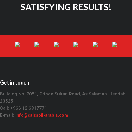
SATISFYING RESULTS!
Get in touch
Building No. 7051, Prince Sultan Road, As Salamah، Jeddah,
23525
Call: +966 12 6917771
E-mail:
info@salsabil-arabia.com