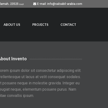
Building No. 7051, Prince Sultan Road, As Salamah، جدة 23525
E-mail: info@salsabil-arabia.com
ABOUT US
PROJECTS
CONTACT
About Invento
orem ipsum dolor sit consectetur adipiscing elit.
ellentesque ut lacus at velit consequat sodales.
t posuere neque in molestie gravida. Integer eu
eugiat neque, elementum posuere purus. Nam
itae convallis ipsum.