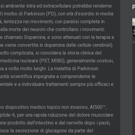
asi ambiente intra ed extracellulare potrebbe renderne
P
tà. Il morbo di Parkinson (PD), con età d’esordio in media
ità, lentezza nei movimenti, con paralisi completa in
alla morte dei neuroni che controllano i movimenti
e chiamato Dopamina, e sono attenuati con la terapia a
viene convertita in dopamina dalle cellule cerebrali).
olto complicata, si considera la storia clinica del
 medicina nucleare (PET, MIBG), generalmente costosi,
sa a volte molto lunghi. La malattia di Parkinson
unità scientifica impegnata a comprenderne le
ntale e a individuare trattamenti sempre più efficaci e
o dispositivo medico topico non invasivo, AI500™,
tide-6, per una rapida riduzione del dolore muscolare
ne prodotto dall’intestino e dal cervello dopo i pasti,
bisce la secrezione di glucagone da parte del