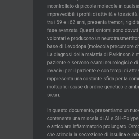
incontrollato di piccole molecole in qualsi
imprevedibili i profili di attività e tossici
tra i 59 e i 62 anni, presenta tremori, rigid
fase avanzata. Questi sintomi sono dovuti 
volontari e producono un neurotrasmettitor
base di Levodopa (molecola precursore che 
La diagnosi della malattia di Parkinson è m
paziente e servono esami neurologici e di
invasivi per il paziente e con tempi di atte
rappresenta una costante sfida per la com
molteplici cause di ordine genetico e ambie
sicuri.
In questo documento, presentiamo un nuov
contenente una miscela di AI e SH-Polypep
e articolare infiammatorio prolungato. Ormo
che stimola la secrezione di insulina e ini