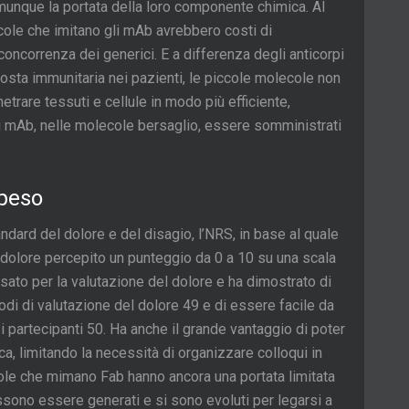
munque la portata della loro componente chimica. Al
cole che imitano gli mAb avrebbero costi di
oncorrenza dei generici. E a differenza degli anticorpi
sta immunitaria nei pazienti, le piccole molecole non
rare tessuti e cellule in modo più efficiente,
gli mAb, nelle molecole bersaglio, essere somministrati
 peso
dard del dolore e del disagio, l’NRS, in base al quale
l dolore percepito un punteggio da 0 a 10 su una scala
sato per la valutazione del dolore e ha dimostrato di
odi di valutazione del dolore 49 e di essere facile da
a i partecipanti 50. Ha anche il grande vantaggio di poter
a, limitando la necessità di organizzare colloqui in
cole che mimano Fab hanno ancora una portata limitata
ssono essere generati e si sono evoluti per legarsi a