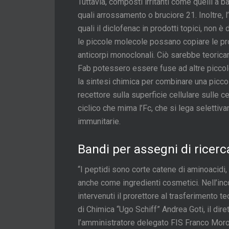
Tuttavia, composti irritanti come quelli a b
quali arrossamento o bruciore 21. Inoltre, 
quali il diclofenac in prodotti topici, non
le piccole molecole possano copiare le pr
anticorpi monoclonali. Ciò sarebbe teoric
Fab potessero essere fuse ad altre piccol
la sintesi chimica per combinare una picco
recettore sulla superficie cellulare sulle 
ciclico che mima l’Fc, che si lega seletti
immunitarie.
Bandi per assegni di ricerc
“I peptidi sono corte catene di aminoacidi
anche come ingredienti cosmetici. Nell’inc
intervenuti il prorettore al trasferimento t
di Chimica “Ugo Schiff” Andrea Goti, il di
l’amministratore delegato FIS Franco Moro. 