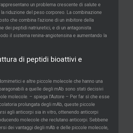
rappresentano un problema crescente di salute e
er la riduzione del peso corporeo. La combinazione
sto che combina l’azione di un inibitore della
 dei peptidi natriuretici, e di un antagonista
 modo il sistema renina-angiotensina e aumentando la
ttura di peptidi bioattivi e
idomimetici e altre piccole molecole che hanno una
i paragonabili a quelle degli mAb sono stati decisivi
cole molecole. – spiega l’Autore – Per far sì che esse
ircolatoria prolungata degli mAb, queste piccole
i agli anticorpi sia in vitro, ottenendo anticorpi
roducendo molecole che reclutano anticorpi. Sebbene
versi dei vantaggi degli mAb e delle piccole molecole,