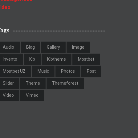
ideo
Tags
Audio
Blog
Gallery
Image
Invento
Klb
Klbtheme
Mostbet
Mostbet UZ
Music
Photos
Post
Slider
Theme
Themeforest
Video
Vimeo