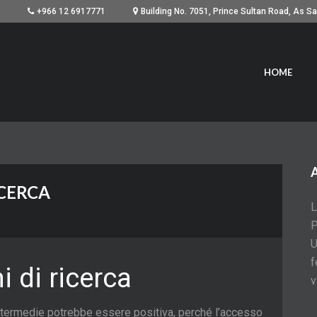
+966 12 6917771
HOME
ICERCA
L
P
U
f
 di ricerca
v
 intermedie potrebbe essere positiva, perché l’accesso