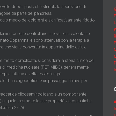
rvello dopo i pasti, che stimola la secrezione di
G
ucagone da parte del pancreas.
P
ggio medio del dolore si è significativamente ridotto
L
W
ei neuroni che controllano i movimenti volontari e
R
ato Dopamina, e sono attenuati con la terapia a
P
 che viene convertita in dopamina dalle cellule
M
Q
è molto complicata, si considera la storia clinica del
P
e di medicina nucleare (PET, MIBG), generalmente
I
tempi di attesa a volte molto lunghi.
nale di un oligopeptide è un passaggio chiave per
disaccaride glicosaminoglicano e un componente
 al quale trasmette le sue proprietà viscoelastiche,
A
lastica 27,28.
U