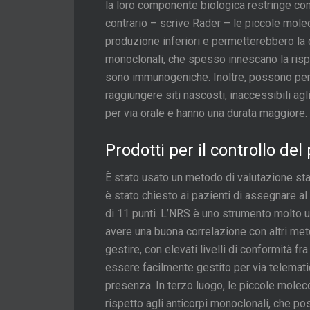
la loro componente biologica restringe co
contrario – scrive Rader – le piccole mole
produzione inferiori e permetterebbero la c
monoclonali, che spesso innescano la rispo
sono immunogeniche. Inoltre, possono penet
raggiungere siti nascosti, inaccessibili a
per via orale e hanno una durata maggiore.
Prodotti per il controllo del
È stato usato un metodo di valutazione stan
è stato chiesto ai pazienti di assegnare a
di 11 punti. L’NRS è uno strumento molto u
avere una buona correlazione con altri met
gestire, con elevati livelli di conformità fr
essere facilmente gestito per via telematic
presenza. In terzo luogo, le piccole mole
rispetto agli anticorpi monoclonali, che po