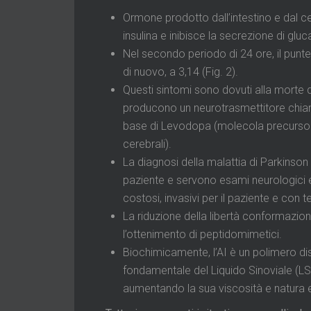
Ormone prodotto dall’intestino e dal ce
insulina e inibisce la secrezione di gl
Nel secondo periodo di 24 ore, il punte
di nuovo, a 3,14 (Fig. 2).
Questi sintomi sono dovuti alla morte d
producono un neurotrasmettitore chiam
base di Levodopa (molecola precursore
cerebrali).
La diagnosi della malattia di Parkinson 
paziente e servono esami neurologici 
costosi, invasivi per il paziente e con 
La riduzione della libertà conformazio
l’ottenimento di peptidomimetici.
Biochimicamente, l’AI è un polimero 
fondamentale del Liquido Sinoviale (LS)
aumentando la sua viscosità e natura e