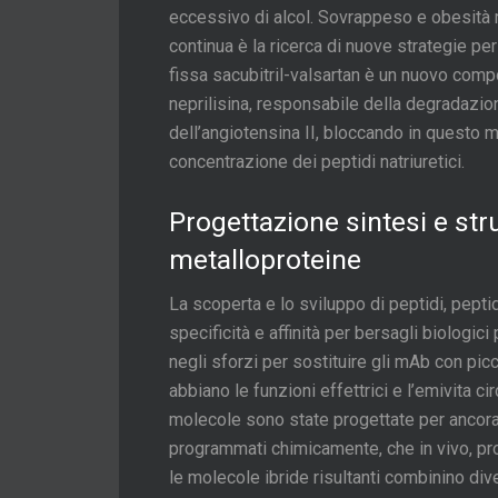
eccessivo di alcol. Sovrappeso e obesità 
continua è la ricerca di nuove strategie p
fissa sacubitril-valsartan è un nuovo compo
neprilisina, responsabile della degradazione
dell’angiotensina II, bloccando in questo
concentrazione dei peptidi natriuretici.
Progettazione sintesi e stru
metalloproteine
La scoperta e lo sviluppo di peptidi, pept
specificità e affinità per bersagli biologic
negli sforzi per sostituire gli mAb con pic
abbiano le funzioni effettrici e l’emivita c
molecole sono state progettate per ancorars
programmati chimicamente, che in vivo, p
le molecole ibride risultanti combinino di