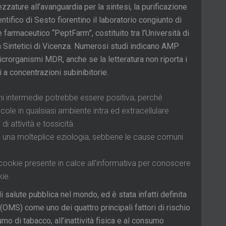
zzature all’avanguardia per la sintesi, la purificazione
entifico di Sesto fiorentino il laboratorio congiunto di
se farmaceutico “PeptFarm”, costituito tra l’Università di
na Sintetici di Vicenza. Numerosi studi indicano AMP
microrganismi MDR, anche se la letteratura non riporta i
ti a concentrazioni subinibitorie.
oni intermedie potrebbe essere positiva, perché
cole in qualsiasi ambiente intra ed extracellulare
di attività e tossicità.
 ha una molteplice eziologia, sebbene le cause comuni
a cookie presente in calce all’informativa per conoscere
kie.
salute pubblica nel mondo, ed è stata infatti definita
OMS) come uno dei quattro principali fattori di rischio
mo di tabacco, all’inattività fisica e al consumo