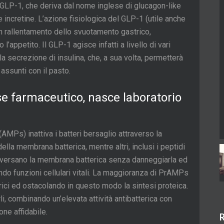
 GLP-1, che deriva dal nome inglese di glucagon-like
e incretine. L’azione fisiologica del GLP-1 (utile anche
un rallentamento dello svuotamento gastrico,
’appetito. Il GLP-1 agisce infatti a livello di vari
 la secrezione di insulina, che, a sua volta, permetterà
 assunti con il pasto.
sse farmaceutico, nasce laboratorio
(AMPs) inattiva i batteri bersaglio attraverso la
lla membrana batterica, mentre altri, inclusi i peptidi
traversano la membrana batterica senza danneggiarla ed
do funzioni cellulari vitali. La maggioranza di PrAMPs
ici ed ostacolando in questo modo la sintesi proteica.
li, combinando un’elevata attività antibatterica con
ne affidabile.