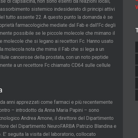
ase di capsaicina, non sono esenti da reazioni locali,
V
l’assorbimento sistemico indesiderato di principi attivi
 è del tutto assente 22. A questo punto la domanda è se
oprietà farmacologiche mediate dal Fab e dall’Fc degli
amente possibile se le piccole molecole che mimano il
e molecole che si legano ai recettori Fc. Hanno usato
la molecola nota che mima il Fab che si lega a un
cellule cancerose della prostata, con un noto peptide
vamente a un recettore Fc chiamato CD64 sulle cellule
a
, da anni apprezzati come farmaci e più recentemente
ontro – introdotto da Anna Maria Papini – sono
ecnologico Andrea Arnone, il direttore del Dipartimento
rettore del Dipartimento NeuroFARBA Patrizio Blandina e
E’ seguita la visita del laboratorio, collocato