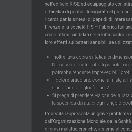
nell’edificio RISE ed equipaggiato con attre
e l’analisi di peptidi. Inaugurato al polo sci
ricerca per la sintesi di peptidi di interes
Firenze e la società FIS – Fabbrica Italia
come ottimi candidati nella lotta contro i 
loro effetti sui batteri sensibili se utilizza
Inoltre, una copia sintetica di dimensi
l’accesso incontrollato di piccole mole
potrebbe renderne imprevedibili i profili 
Il dolore articolare, come la mialgia,
siano l’artrite e gli infortuni 2.
Si prega di prendere visione della list
la specifica durata di ogni singolo coo
L’obesità rappresenta un grave problema di 
dall’Organizzazione Mondiale della Sanità (
di gravi malattie croniche, insieme al consu