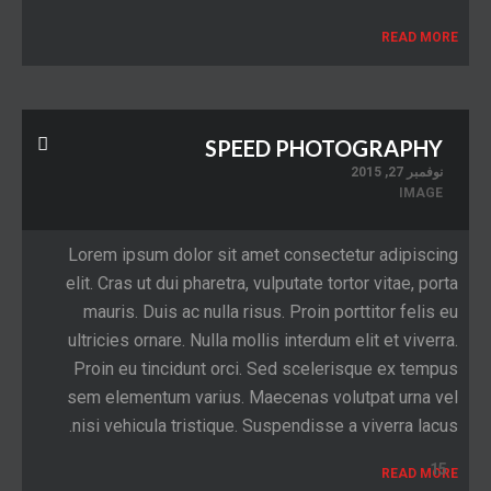
READ MORE
SPEED PHOTOGRAPHY
نوفمبر 27, 2015
IMAGE
Lorem ipsum dolor sit amet consectetur adipiscing
elit. Cras ut dui pharetra, vulputate tortor vitae, porta
mauris. Duis ac nulla risus. Proin porttitor felis eu
ultricies ornare. Nulla mollis interdum elit et viverra.
Proin eu tincidunt orci. Sed scelerisque ex tempus
sem elementum varius. Maecenas volutpat urna vel
nisi vehicula tristique. Suspendisse a viverra lacus.
15
READ MORE