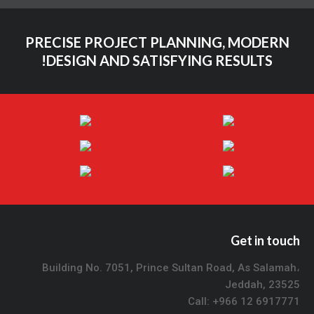
PRECISE PROJECT PLANNING, MODERN
DESIGN AND SATISFYING RESULTS!
Get in touch
Building No. 7051, Prince Sultan Road, As Salamah،
Jeddah, 23525
Call: +966 12 6917771