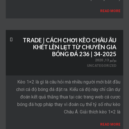
READ MORE
TRADE | CÁCH CHƠI KÈO CHÂU ÂU
KHÉT LÈN LẸT TỪ CHUYÊN GIA
BÓNG ĐÁ 236 | 34-2025
يوليو 13, 2020
UNCATEGORIZED
Kèo 1×2 là gì là câu hỏi mà nhiều người mới bắt đầu
chơi cá độ bóng đá đặt ra. Kiểu cá độ này chỉ cần dự
đoán kết quả thắng thua tại các trang web cá cược
bóng đá hợp pháp thay vì đoán cụ thể tỷ số như kèo
Châu Á. Giải thích kèo 1×2 là
READ MORE