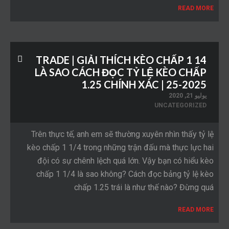
READ MORE
TRADE | GIẢI THÍCH KÈO CHẤP 1 14
LÀ SAO CÁCH ĐỌC TỶ LỆ KÈO CHẤP
1.25 CHÍNH XÁC | 25-2025
يوليو 21, 2020
UNCATEGORIZED
Trên thực tế, anh em sẽ thường xuyên nhìn thấy tỷ lệ
kèo chấp 1 1/4 trong những trận đấu mà thực lực hai
đội có sự chênh lệch quá lớn. Vậy bạn có hiểu kèo
chấp 1 1/4 là sao không? Cách đọc bảng tỷ lệ kèo
chấp 1.25 trái là như thế nào? Đừng quá
READ MORE