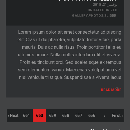
نوفمبر 21, 2015
UNCATEGORIZED
GALLERY
,
PHOTOS
,
SLIDER
Lorem ipsum dolor sit amet consectetur adipiscing
elit. Cras ut dui pharetra, vulputate tortor vitae, porta
mauris. Duis ac nulla risus. Proin porttitor felis eu
ultricies ornare. Nulla mollis interdum elit et viverra.
Proin eu tincidunt orci. Sed scelerisque ex tempus
sem elementum varius. Maecenas volutpat urna vel
nisi vehicula tristique. Suspendisse a viverra lacus.
7
READ MORE
Next ›
661
660
659
658
657
656
‹
« First