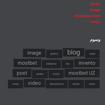
Audio
Image
Uncategorized
Video
وسوم
blog
image
gallery
audio
mostbet
invento
klbtheme
klb
post
mostbet UZ
photos
music
video
vimeo
themeforest
theme
slider