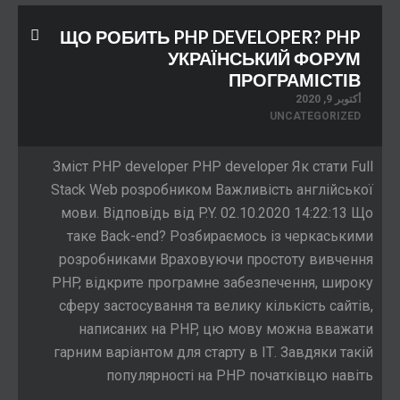
ЩО РОБИТЬ PHP DEVELOPER? PHP
УКРАЇНСЬКИЙ ФОРУМ
ПРОГРАМІСТІВ
أكتوبر 9, 2020
UNCATEGORIZED
Зміст PHP developer PHP developer Як стати Full
Stack Web розробником Важливість англійської
мови. Відповідь від P.Y. 02.10.2020 14:22:13 Що
таке Back-end? Розбираємось із черкаськими
розробниками Враховуючи простоту вивчення
PHP, відкрите програмне забезпечення, широку
сферу застосування та велику кількість сайтів,
написаних на PHP, цю мову можна вважати
гарним варіантом для старту в ІТ. Завдяки такій
популярності на PHP початківцю навіть