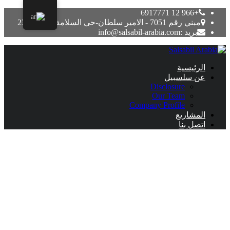
+966 12 6917771
مبني رقم 7051 - الامير سلطان-حي السلامة جدة 23523
بريد :info@salsabil-arabia.com
الرئيسية
عن سلسبيل
Disclosure
Our Team
Company Profile
المشاريع
اتصل بنا
microsoft office 2016 kms activator ✓
Activate Office 2016 Now!
مايو 3, 2022
Uncategorized
Download Free Now! 🚀