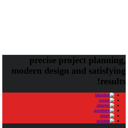
Image
Uncategorized
Video
blog
image
invento
mostbet
audio
gallery
klb
klbtheme
mostbet UZ
post
video
music
photos
slider
theme
themeforest
vimeo
precise project planning,
modern design and satisfying
results!