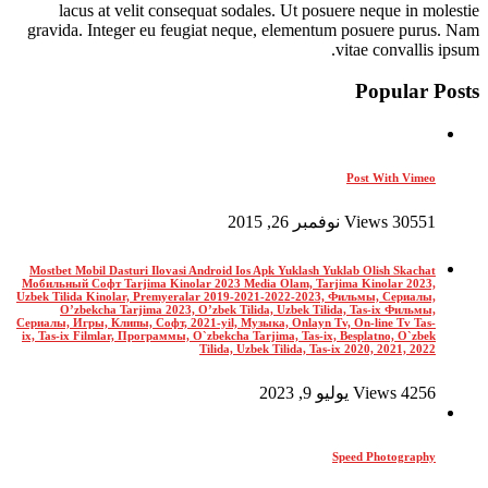
lacus at velit consequat sodales. Ut posue
gravida. Integer eu feugiat neque, elementum
v
Mostbet Mobil Dasturi Ilovasi Android Ios Apk Yuklash Yuk
Мобильный Софт Tarjima Kinolar 2023 Media Olam, Tarji
Uzbek Tilida Kinolar, Premyeralar 2019-2021-2022-2023, 
O’zbekcha Tarjima 2023, O’zbek Tilida, Uzbek Tilid
Сериалы, Игры, Клипы, Софт, 2021-yil, Музыка, Onlayn Tv,
ix, Tas-ix Filmlar, Программы, O`zbekcha Tarjima, Tas-ix, 
Tilida, Uzbek Tilida, Tas-i
Sp