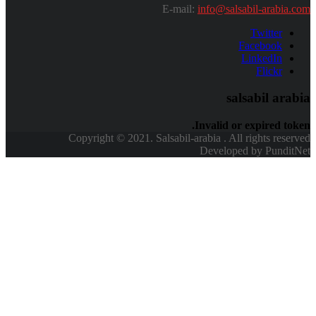
E-mail:
info@
Invali
Copyright © 2021. Salsabil-arabia .
Deve