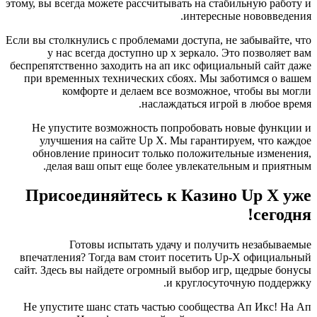
этому, вы всегда можете рассчитывать на ст
интерес
Если вы столкнулись с проблемами доступа, 
у нас всегда доступно up x зеркало.
беспрепятственно заходить на ап икс офиц
при временных технических сбоях. Мы 
комфорте и делаем все возможно
наслаждаться игр
Не упустите возможность попробовать
улучшения на сайте Up X. Мы гарант
обновление приносит только положите
делая ваш опыт еще более увлекате
Присоединяйтесь к Кази
Готовы испытать удачу и полу
впечатления? Тогда вам стоит посетить
сайт. Здесь вы найдете огромный выбор и
и круглосу
Не упустите шанс стать частью сообщес