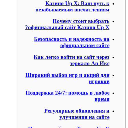
Казино Up X: Ваш
незабываемым впеча
Почему стоит 
официальный сайт Казин
Безопасность и надежн
официально
Как легко войти на са
зеркало
Широкий выбор игр и ак
Поддержка 24/7: помощь 
Регулярные обнов
улучшения н