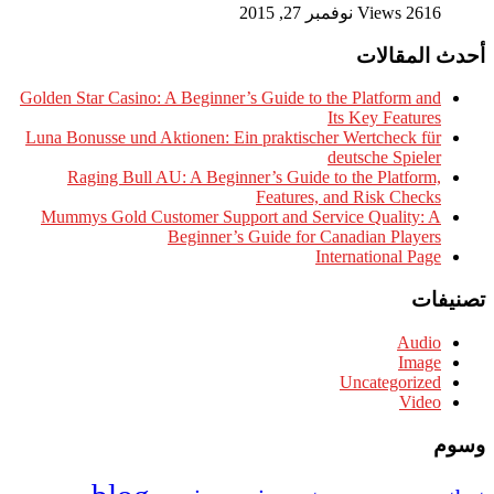
Golden Star Casino: A Beginner’s Guide to the
Its
Luna Bonusse und Aktionen: Ein praktischer 
deu
Raging Bull AU: A Beginner’s Guide to 
Features, an
Mummys Gold Customer Support and Servic
Beginner’s Guide for Can
Inte
U