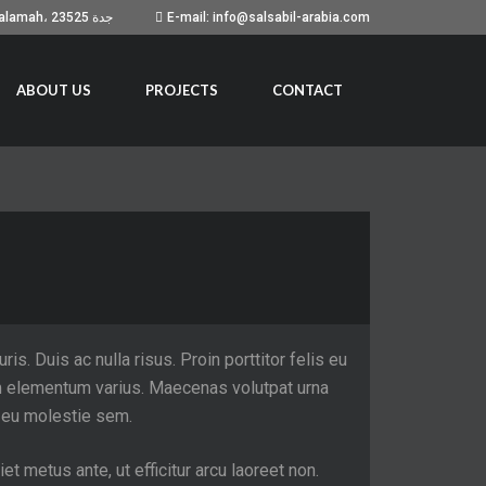
Building No. 7051, Prince Sultan Road, As Salamah، جدة 23525
E-mail: info@salsabil-arabia.com
ABOUT US
PROJECTS
CONTACT
is. Duis ac nulla risus. Proin porttitor felis eu
sem elementum varius. Maecenas volutpat urna
ur eu molestie sem.
t metus ante, ut efficitur arcu laoreet non.