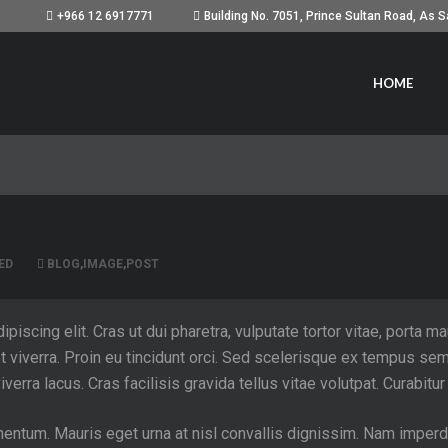
+966 12 6917771
HOME
ED
BLOG
,
IMAGE
,
POST
scing elit. Cras ut dui pharetra, vulputate tortor vitae, porta maur
it et viverra. Proin eu tincidunt orci. Sed scelerisque ex tempus 
iverra lacus. Cras facilisis gravida tellus vitae volutpat. Curabit
entum. Mauris eget urna at nisl convallis dignissim. Nam imperdie