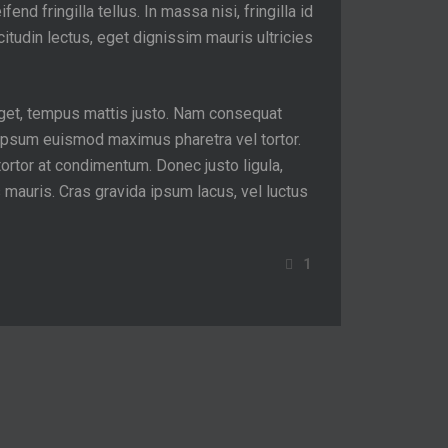
nd fringilla tellus. In massa nisi, fringilla id
icitudin lectus, eget dignissim mauris ultricies
 eget, tempus mattis justo. Nam consequat
 ipsum euismod maximus pharetra vel tortor.
tortor at condimentum. Donec justo ligula,
us mauris. Cras gravida ipsum lacus, vel luctus
1