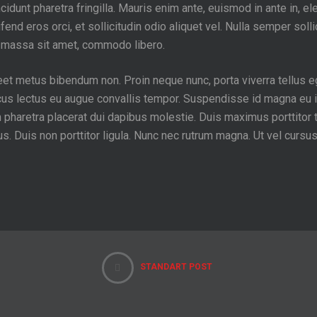
dunt pharetra fringilla. Mauris enim ante, euismod in ante in, eleife
fend eros orci, et sollicitudin odio aliquet vel. Nulla semper soll
t massa sit amet, commodo libero.
oreet metus bibendum non. Proin neque nunc, porta viverra tellus
oncus lectus eu augue convallis tempor. Suspendisse id magna eu
m pharetra placerat dui dapibus molestie. Duis maximus porttitor 
llus. Duis non porttitor ligula. Nunc nec rutrum magna. Ut vel curs
STANDART POST